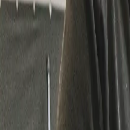
011 49 69 90
|
4.6
/5