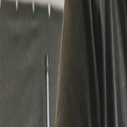
011 49 69 90
|
4.6
/5