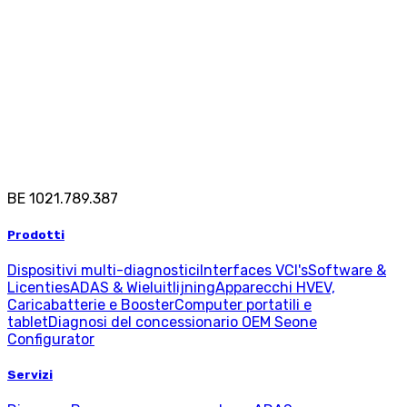
BE 1021.789.387
Prodotti
Dispositivi multi-diagnostici
Interfaces VCI's
Software &
Licenties
ADAS & Wieluitlijning
Apparecchi HV
EV,
Caricabatterie e Booster
Computer portatili e
tablet
Diagnosi del concessionario OEM
Seone
Configurator
Servizi