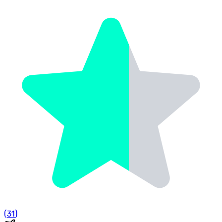
(
31
)