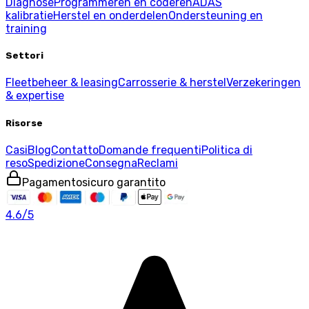
Diagnose
Programmeren en coderen
ADAS
kalibratie
Herstel en onderdelen
Ondersteuning en
training
Settori
Fleetbeheer & leasing
Carrosserie & herstel
Verzekeringen
& expertise
Risorse
Casi
Blog
Contatto
Domande frequenti
Politica di
reso
Spedizione
Consegna
Reclami
Pagamento
sicuro garantito
4.6
/5