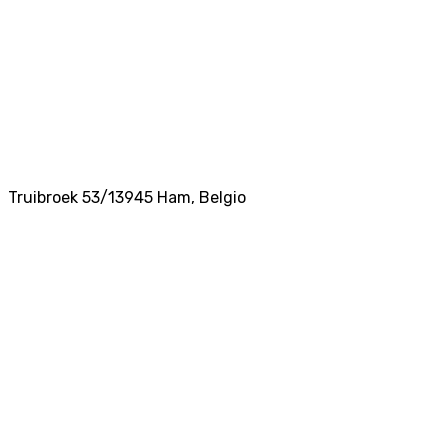
Truibroek 53/1
3945
Ham
,
Belgio