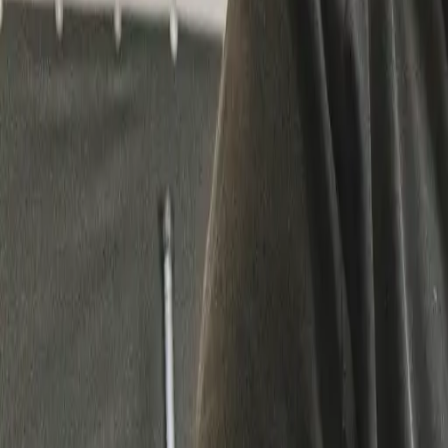
011 49 69 90
|
4.6
/5