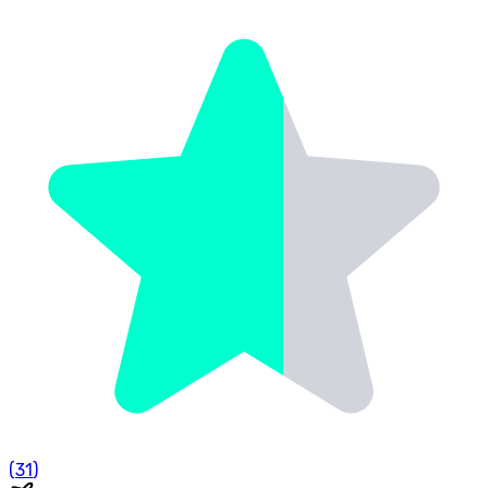
(
31
)