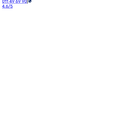
011 49 69 90
|
4.6
/5