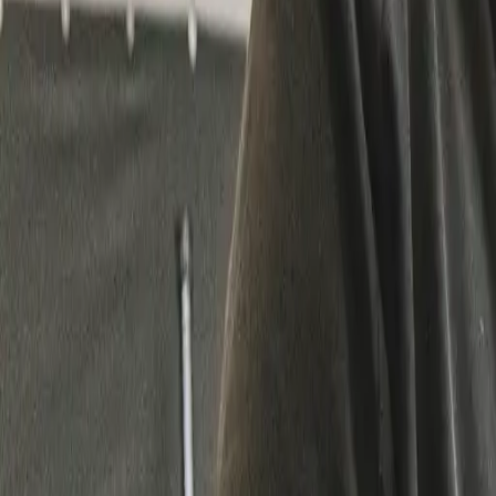
011 49 69 90
|
4.6
/5